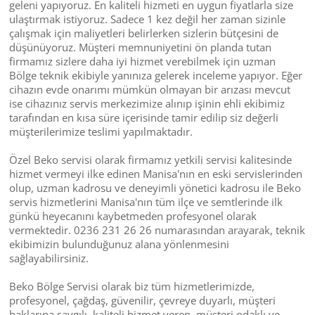
geleni yapıyoruz. En kaliteli hizmeti en uygun fiyatlarla size
ulaştırmak istiyoruz. Sadece 1 kez değil her zaman sizinle
çalışmak için maliyetleri belirlerken sizlerin bütçesini de
düşünüyoruz. Müşteri memnuniyetini ön planda tutan
firmamız sizlere daha iyi hizmet verebilmek için uzman
Bölge teknik ekibiyle yanınıza gelerek inceleme yapıyor. Eğer
cihazın evde onarımı mümkün olmayan bir arızası mevcut
ise cihazınız servis merkezimize alınıp işinin ehli ekibimiz
tarafından en kısa süre içerisinde tamir edilip siz değerli
müşterilerimize teslimi yapılmaktadır.
Özel Beko servisi olarak firmamız yetkili servisi kalitesinde
hizmet vermeyi ilke edinen Manisa'nın en eski servislerinden
olup, uzman kadrosu ve deneyimli yönetici kadrosu ile Beko
servis hizmetlerini Manisa'nın tüm ilçe ve semtlerinde ilk
günkü heyecanını kaybetmeden profesyonel olarak
vermektedir. 0236 231 26 26 numarasından arayarak, teknik
ekibimizin bulunduğunuz alana yönlenmesini
sağlayabilirsiniz.
Beko Bölge Servisi olarak biz tüm hizmetlerimizde,
profesyonel, çağdaş, güvenilir, çevreye duyarlı, müşteri
haklarına saygılı, kaliteli hizmet veren, müşteri odaklı ve