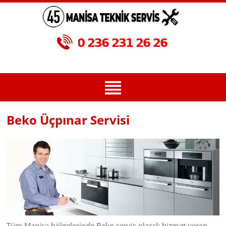
Beko Üçpınar Servisi
Tüm Manisa bölgelerinde Beko servis olarak hizmet veren