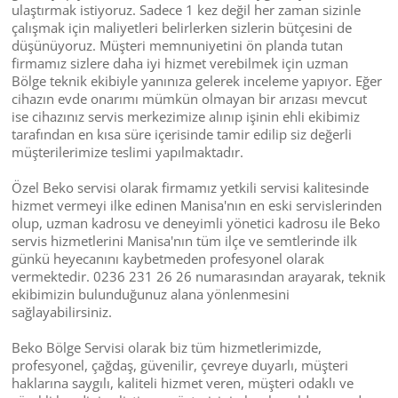
ulaştırmak istiyoruz. Sadece 1 kez değil her zaman sizinle
çalışmak için maliyetleri belirlerken sizlerin bütçesini de
düşünüyoruz. Müşteri memnuniyetini ön planda tutan
firmamız sizlere daha iyi hizmet verebilmek için uzman
Bölge teknik ekibiyle yanınıza gelerek inceleme yapıyor. Eğer
cihazın evde onarımı mümkün olmayan bir arızası mevcut
ise cihazınız servis merkezimize alınıp işinin ehli ekibimiz
tarafından en kısa süre içerisinde tamir edilip siz değerli
müşterilerimize teslimi yapılmaktadır.
Özel Beko servisi olarak firmamız yetkili servisi kalitesinde
hizmet vermeyi ilke edinen Manisa'nın en eski servislerinden
olup, uzman kadrosu ve deneyimli yönetici kadrosu ile Beko
servis hizmetlerini Manisa'nın tüm ilçe ve semtlerinde ilk
günkü heyecanını kaybetmeden profesyonel olarak
vermektedir. 0236 231 26 26 numarasından arayarak, teknik
ekibimizin bulunduğunuz alana yönlenmesini
sağlayabilirsiniz.
Beko Bölge Servisi olarak biz tüm hizmetlerimizde,
profesyonel, çağdaş, güvenilir, çevreye duyarlı, müşteri
haklarına saygılı, kaliteli hizmet veren, müşteri odaklı ve