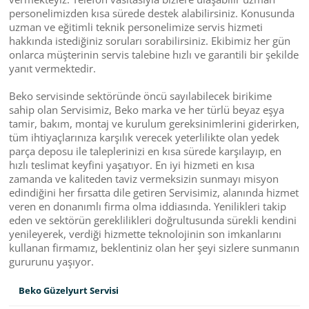
personelimizden kısa sürede destek alabilirsiniz. Konusunda
uzman ve eğitimli teknik personelimize servis hizmeti
hakkında istediğiniz soruları sorabilirsiniz. Ekibimiz her gün
onlarca müşterinin servis talebine hızlı ve garantili bir şekilde
yanıt vermektedir.
Beko servisinde sektöründe öncü sayılabilecek birikime
sahip olan Servisimiz, Beko marka ve her türlü beyaz eşya
tamir, bakım, montaj ve kurulum gereksinimlerini giderirken,
tüm ihtiyaçlarınıza karşılık verecek yeterlilikte olan yedek
parça deposu ile taleplerinizi en kısa sürede karşılayıp, en
hızlı teslimat keyfini yaşatıyor. En iyi hizmeti en kısa
zamanda ve kaliteden taviz vermeksizin sunmayı misyon
edindiğini her fırsatta dile getiren Servisimiz, alanında hizmet
veren en donanımlı firma olma iddiasında. Yenilikleri takip
eden ve sektörün gereklilikleri doğrultusunda sürekli kendini
yenileyerek, verdiği hizmette teknolojinin son imkanlarını
kullanan firmamız, beklentiniz olan her şeyi sizlere sunmanın
gururunu yaşıyor.
Beko Güzelyurt Servisi