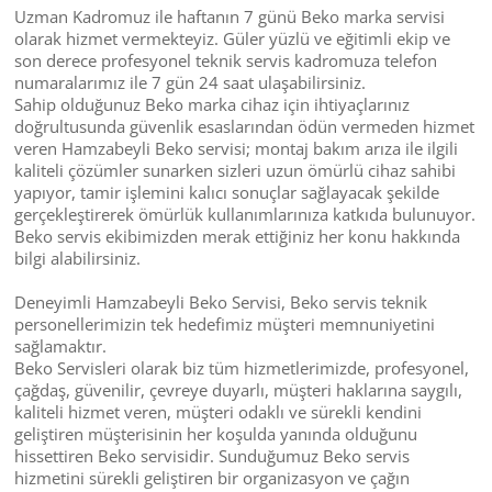
Uzman Kadromuz ile haftanın 7 günü Beko marka servisi
olarak hizmet vermekteyiz. Güler yüzlü ve eğitimli ekip ve
son derece profesyonel teknik servis kadromuza telefon
numaralarımız ile 7 gün 24 saat ulaşabilirsiniz.
Sahip olduğunuz Beko marka cihaz için ihtiyaçlarınız
doğrultusunda güvenlik esaslarından ödün vermeden hizmet
veren Hamzabeyli Beko servisi; montaj bakım arıza ile ilgili
kaliteli çözümler sunarken sizleri uzun ömürlü cihaz sahibi
yapıyor, tamir işlemini kalıcı sonuçlar sağlayacak şekilde
gerçekleştirerek ömürlük kullanımlarınıza katkıda bulunuyor.
Beko servis ekibimizden merak ettiğiniz her konu hakkında
bilgi alabilirsiniz.
Deneyimli Hamzabeyli Beko Servisi, Beko servis teknik
personellerimizin tek hedefimiz müşteri memnuniyetini
sağlamaktır.
Beko Servisleri olarak biz tüm hizmetlerimizde, profesyonel,
çağdaş, güvenilir, çevreye duyarlı, müşteri haklarına saygılı,
kaliteli hizmet veren, müşteri odaklı ve sürekli kendini
geliştiren müşterisinin her koşulda yanında olduğunu
hissettiren Beko servisidir. Sunduğumuz Beko servis
hizmetini sürekli geliştiren bir organizasyon ve çağın