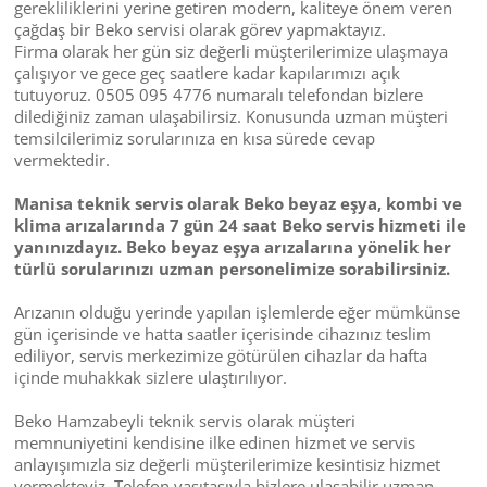
gerekliliklerini yerine getiren modern, kaliteye önem veren
çağdaş bir Beko servisi olarak görev yapmaktayız.
Firma olarak her gün siz değerli müşterilerimize ulaşmaya
çalışıyor ve gece geç saatlere kadar kapılarımızı açık
tutuyoruz. 0505 095 4776 numaralı telefondan bizlere
dilediğiniz zaman ulaşabilirsiz. Konusunda uzman müşteri
temsilcilerimiz sorularınıza en kısa sürede cevap
vermektedir.
Manisa teknik servis olarak Beko beyaz eşya, kombi ve
klima arızalarında 7 gün 24 saat Beko servis hizmeti ile
yanınızdayız. Beko beyaz eşya arızalarına yönelik her
türlü sorularınızı uzman personelimize sorabilirsiniz.
Arızanın olduğu yerinde yapılan işlemlerde eğer mümkünse
gün içerisinde ve hatta saatler içerisinde cihazınız teslim
ediliyor, servis merkezimize götürülen cihazlar da hafta
içinde muhakkak sizlere ulaştırılıyor.
Beko Hamzabeyli teknik servis olarak müşteri
memnuniyetini kendisine ilke edinen hizmet ve servis
anlayışımızla siz değerli müşterilerimize kesintisiz hizmet
vermekteyiz. Telefon vasıtasıyla bizlere ulaşabilir uzman