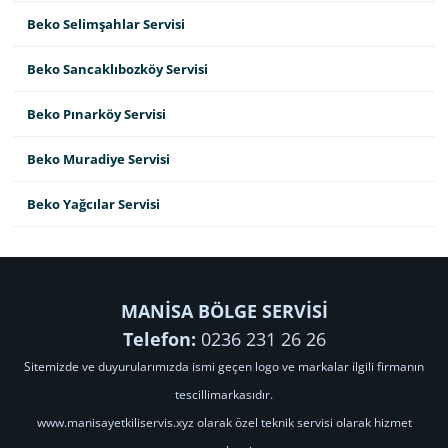
Beko Selimşahlar Servisi
Beko Sancaklıbozköy Servisi
Beko Pınarköy Servisi
Beko Muradiye Servisi
Beko Yağcılar Servisi
MANİSA BÖLGE SERVİSİ
Telefon:
0236 231 26 26
Sitemizde ve duyurularımızda ismi geçen logo ve markalar ilgili firmanın
tescillimarkasıdır.
www.manisayetkiliservis.xyz olarak özel teknik servisi olarak hizmet